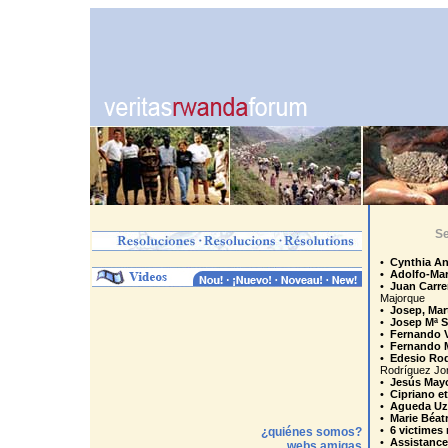
Se
•
Cynthia
An
•
Adolfo-Mar
•
Juan Carre
Majorque
•
Josep, Mart
•
Josep Mª S
•
Fernando 
•
Fernando 
•
Edesio Rod
Rodríguez Jo
•
Jesús May
•
Cipriano e
•
Agueda U
•
Marie Béat
•
6 victimes
¿quiénes somos?
•
Assistance
webs amigas