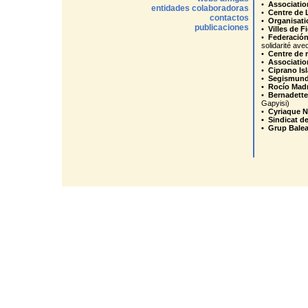
•
Association
entidades colaboradoras
•
Centre de 
contactos
•
Organisati
publicaciones
•
Villes de F
•
Federación
solidarité avec
•
Centre de 
•
Associatio
•
Ciprano Is
•
Segismund
•
Rocío Mad
•
Bernadette
Gapyisi)
•
Cyriaque 
• Sindicat de
• Grup Balea