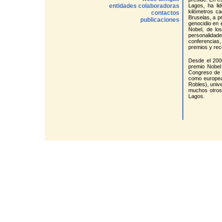
entidades colaboradoras
Lagos, ha li
kilómetros c
contactos
Bruselas, a p
publicaciones
genocidio en 
Nobel, de lo
personalidade
conferencias
premios y rec
Desde el 2000
premio Nobel 
Congreso de 
como europea
Robles), univ
muchos otros 
Lagos.