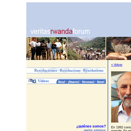
< Volver
¿quiénes somos?
En 1992 const
webs amigas
preside. En e